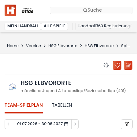
Suche
MEIN HANDBALL
ALLE SPIELE
Handball360 Registrierung
Home
Vereine
HSG Elbvororte
HSG Elbvororte
Spielplan
BENACHRICHTIG
ZU „MEINE
HSG ELBVORORTE
männliche Jugend A Landesliga/Bezirksoberliga (401)
TEAM-SPIELPLAN
TABELLEN
01.07.2026 - 30.06.2027