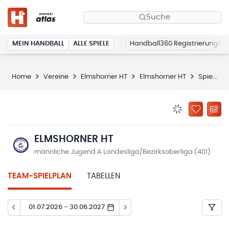
Suche
MEIN HANDBALL
ALLE SPIELE
Handball360 Registrierung
Home
Vereine
Elmshorner HT
Elmshorner HT
Spielplan
BENACHRICHTIG
ZU „MEINE
ELMSHORNER HT
männliche Jugend A Landesliga/Bezirksoberliga (401)
TEAM-SPIELPLAN
TABELLEN
01.07.2026 - 30.06.2027