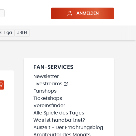
ANMELDEN
3. Liga
JBLH
FAN-SERVICES
Newsletter
Livestreams
HTIGUNGSSTATUS WIRD GELADEN
MEINE TEAMS“ HINZUFÜGEN
Fanshops
Ticketshops
Vereinsfinder
Alle Spiele des Tages
Was ist handball.net?
Auszeit - Der Ernährungsblog
Amateurtor des Monats