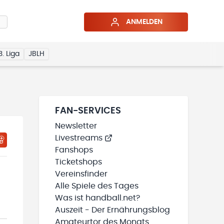
ANMELDEN
3. Liga
JBLH
FAN-SERVICES
Newsletter
Livestreams
HTIGUNGSSTATUS WIRD GELADEN
MEINE TEAMS“ HINZUFÜGEN
Fanshops
Ticketshops
Vereinsfinder
Alle Spiele des Tages
Was ist handball.net?
Auszeit - Der Ernährungsblog
Amateurtor des Monats