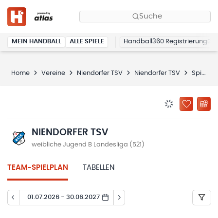
Suche
MEIN HANDBALL
ALLE SPIELE
Handball360 Registrierung
Home
Vereine
Niendorfer TSV
Niendorfer TSV
Spielplan
BENACHRICHTIG
ZU „MEINE
NIENDORFER TSV
weibliche Jugend B Landesliga (521)
TEAM-SPIELPLAN
TABELLEN
01.07.2026 - 30.06.2027