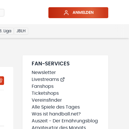
ANMELDEN
3. Liga
JBLH
FAN-SERVICES
Newsletter
Livestreams
HTIGUNGSSTATUS WIRD GELADEN
MEINE TEAMS“ HINZUFÜGEN
Fanshops
Ticketshops
Vereinsfinder
Alle Spiele des Tages
Was ist handball.net?
Auszeit - Der Ernährungsblog
Amateurtor des Monats