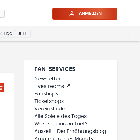
ANMELDEN
3. Liga
JBLH
FAN-SERVICES
Newsletter
Livestreams
HTIGUNGSSTATUS WIRD GELADEN
MEINE TEAMS“ HINZUFÜGEN
Fanshops
Ticketshops
Vereinsfinder
Alle Spiele des Tages
Was ist handball.net?
Auszeit - Der Ernährungsblog
Amateurtor des Monats