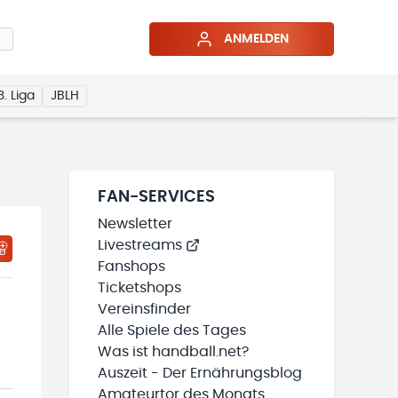
ANMELDEN
3. Liga
JBLH
FAN-SERVICES
Newsletter
Livestreams
HTIGUNGSSTATUS WIRD GELADEN
MEINE TEAMS“ HINZUFÜGEN
Fanshops
Ticketshops
Vereinsfinder
Alle Spiele des Tages
Was ist handball.net?
Auszeit - Der Ernährungsblog
Amateurtor des Monats