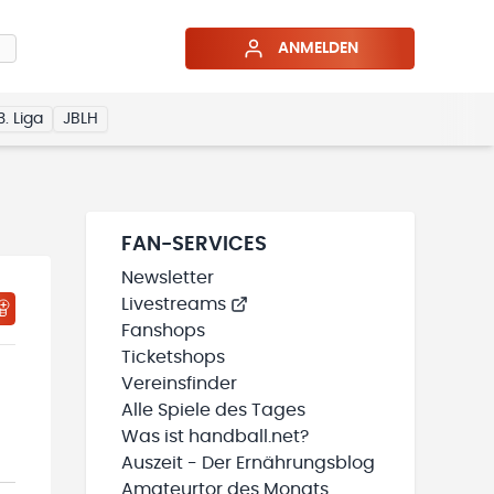
ANMELDEN
3. Liga
JBLH
FAN-SERVICES
Newsletter
Livestreams
HTIGUNGSSTATUS WIRD GELADEN
MEINE TEAMS“ HINZUFÜGEN
Fanshops
Ticketshops
Vereinsfinder
Alle Spiele des Tages
Was ist handball.net?
Auszeit - Der Ernährungsblog
Amateurtor des Monats