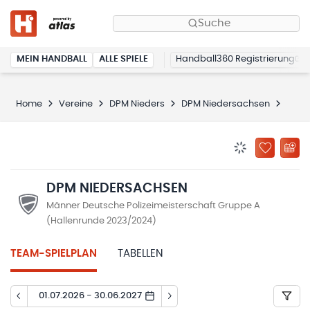
Suche
MEIN HANDBALL
ALLE SPIELE
Handball360 Registrierung
Home
Vereine
DPM Nieders
DPM Niedersachsen
Spiel
BENACHRICHTIG
ZU „MEINE
DPM NIEDERSACHSEN
Männer Deutsche Polizeimeisterschaft Gruppe A
(Hallenrunde 2023/2024)
TEAM-SPIELPLAN
TABELLEN
01.07.2026 - 30.06.2027