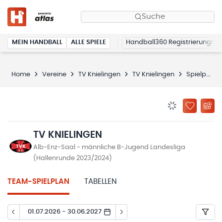
Suche
MEIN HANDBALL
ALLE SPIELE
Handball360 Registrierung
Home
Vereine
TV Knielingen
TV Knielingen
Spielplan
BENACHRICHTIG
ZU „MEINE
TV KNIELINGEN
Alb-Enz-Saal - männliche B-Jugend Landesliga
(Hallenrunde 2023/2024)
TEAM-SPIELPLAN
TABELLEN
01.07.2026 - 30.06.2027