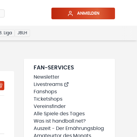
ANMELDEN
3. Liga
JBLH
FAN-SERVICES
Newsletter
Livestreams
HTIGUNGSSTATUS WIRD GELADEN
MEINE TEAMS“ HINZUFÜGEN
Fanshops
Ticketshops
Vereinsfinder
Alle Spiele des Tages
Was ist handball.net?
Auszeit - Der Ernährungsblog
Amateurtor des Monats