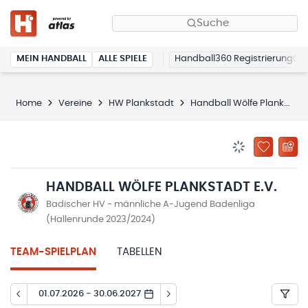
Suche
MEIN HANDBALL
ALLE SPIELE
Handball360 Registrierung
Home
Vereine
HW Plankstadt
Handball Wölfe Plankstadt e.V.
BENACHRICHTIG
ZU „MEINE
HANDBALL WÖLFE PLANKSTADT E.V.
Badischer HV - männliche A-Jugend Badenliga
(Hallenrunde 2023/2024)
TEAM-SPIELPLAN
TABELLEN
01.07.2026 - 30.06.2027