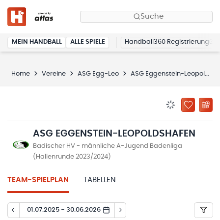
Suche
MEIN HANDBALL
ALLE SPIELE
Handball360 Registrierung
Home
Vereine
ASG Egg-Leo
ASG Eggenstein-Leopoldshafen
BENACHRICHTIG
ZU „MEINE
ASG EGGENSTEIN-LEOPOLDSHAFEN
Badischer HV - männliche A-Jugend Badenliga
(Hallenrunde 2023/2024)
TEAM-SPIELPLAN
TABELLEN
01.07.2025 - 30.06.2026