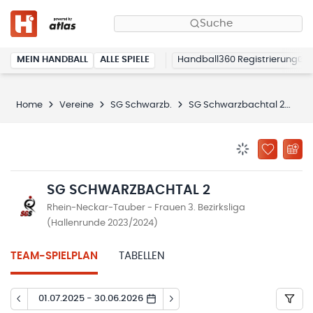
Suche
MEIN HANDBALL
ALLE SPIELE
Handball360 Registrierung
Home
Vereine
SG Schwarzb.
SG Schwarzbachtal 2
Sp
BENACHRICHTIG
ZU „MEINE
SG SCHWARZBACHTAL 2
Rhein-Neckar-Tauber - Frauen 3. Bezirksliga
(Hallenrunde 2023/2024)
TEAM-SPIELPLAN
TABELLEN
01.07.2025 - 30.06.2026