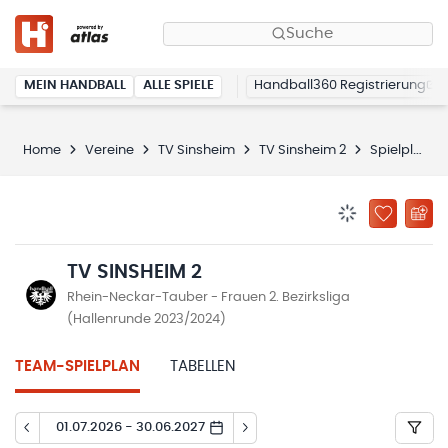
Suche
MEIN HANDBALL
ALLE SPIELE
Handball360 Registrierung
Home
Vereine
TV Sinsheim
TV Sinsheim 2
Spielplan
BENACHRICHTIG
ZU „MEINE
TV SINSHEIM 2
Rhein-Neckar-Tauber - Frauen 2. Bezirksliga
(Hallenrunde 2023/2024)
TEAM-SPIELPLAN
TABELLEN
01.07.2026 - 30.06.2027