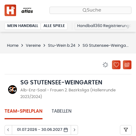
Suche
MEIN HANDBALL
ALLE SPIELE
Handball360 Registrierung
Home
Vereine
Stu-Wein b.24
SG Stutensee-Weingarten
BENACHRICHTIG
ZU „MEINE
SG STUTENSEE-WEINGARTEN
Alb-Enz-Saal - Frauen 2. Bezirksliga (Hallenrunde
2023/2024)
TEAM-SPIELPLAN
TABELLEN
01.07.2026 - 30.06.2027