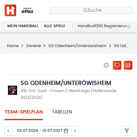
Suche
MEIN HANDBALL
ALLE SPIELE
Handball360 Registrierung
Home
Vereine
SG Odenheim/Unteröwisheim
SG Odenheim/Unteröwisheim
BENACHRICHTIG
ZU „MEINE
SG ODENHEIM/UNTERÖWISHEIM
Alb-Enz-Saal - Frauen 2. Bezirksliga (Hallenrunde
2023/2024)
TEAM-SPIELPLAN
TABELLEN
02.07.2026 - 01.07.2027