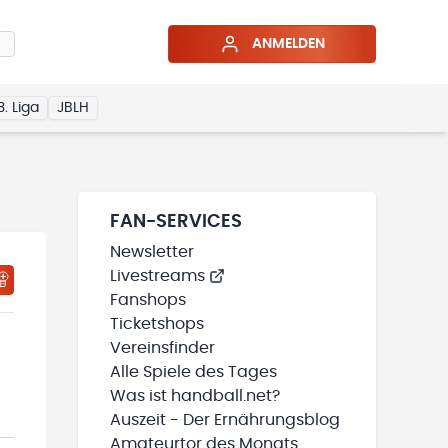
ANMELDEN
3. Liga
JBLH
FAN-SERVICES
Newsletter
Livestreams
HTIGUNGSSTATUS WIRD GELADEN
MEINE TEAMS“ HINZUFÜGEN
Fanshops
Ticketshops
Vereinsfinder
Alle Spiele des Tages
Was ist handball.net?
Auszeit - Der Ernährungsblog
Amateurtor des Monats