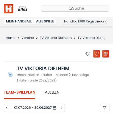
Suche
MEIN HANDBALL
ALLE SPIELE
Handball360 Registrierung
Home
Vereine
TV Viktoria Dielheim
TV Viktoria Dielheim
BENACHRICHTIG
ZU „MEINE
TV VIKTORIA DIELHEIM
Rhein-Neckar-Tauber - Männer 2. Bezirksliga
(Hallenrunde 2022/2023)
TEAM-SPIELPLAN
TABELLEN
01.07.2026 - 30.06.2027