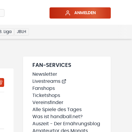
ANMELDEN
3. Liga
JBLH
FAN-SERVICES
Newsletter
Livestreams
HTIGUNGSSTATUS WIRD GELADEN
MEINE TEAMS“ HINZUFÜGEN
Fanshops
Ticketshops
Vereinsfinder
Alle Spiele des Tages
Was ist handball.net?
Auszeit - Der Ernährungsblog
Amateurtor des Monats