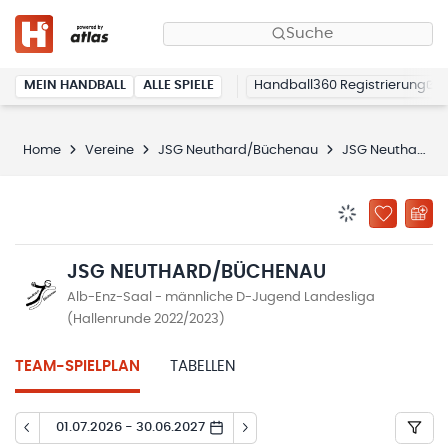
Suche
MEIN HANDBALL
ALLE SPIELE
Handball360 Registrierung
Home
Vereine
JSG Neuthard/Büchenau
JSG Neuthard/Büchenau
BENACHRICHTIG
ZU „MEINE
JSG NEUTHARD/BÜCHENAU
Alb-Enz-Saal - männliche D-Jugend Landesliga
(Hallenrunde 2022/2023)
TEAM-SPIELPLAN
TABELLEN
01.07.2026 - 30.06.2027