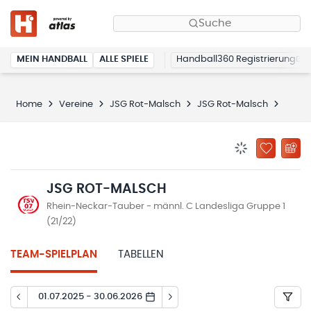
Suche
MEIN HANDBALL
ALLE SPIELE
Handball360 Registrierung
Home
Vereine
JSG Rot-Malsch
JSG Rot-Malsch
Spiel
BENACHRICHTIG
ZU „MEINE
JSG ROT-MALSCH
Rhein-Neckar-Tauber - männl. C Landesliga Gruppe 1
(21/22)
TEAM-SPIELPLAN
TABELLEN
01.07.2025 - 30.06.2026