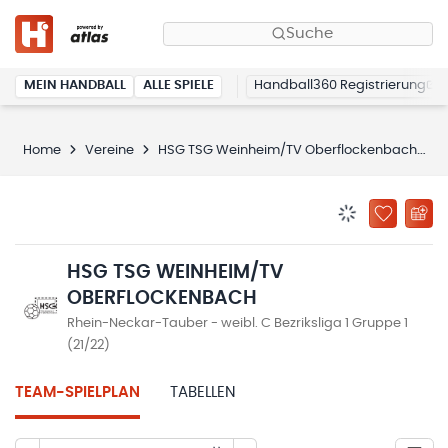
Suche
MEIN HANDBALL
ALLE SPIELE
Handball360 Registrierung
Home
Vereine
HSG TSG Weinheim/TV Oberflockenbach
H
BENACHRICHTIG
ZU „MEINE
HSG TSG WEINHEIM/TV
OBERFLOCKENBACH
Rhein-Neckar-Tauber - weibl. C Bezriksliga 1 Gruppe 1
(21/22)
TEAM-SPIELPLAN
TABELLEN