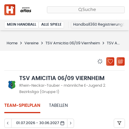
Suche
MEIN HANDBALL
ALLE SPIELE
Handball360 Registrierung
Home
Vereine
TSV Amicitia 06/09 Viernheim
TSV Amicitia 06/09 Viernheim
BENACHRICHTIG
ZU „MEINE
TSV AMICITIA 06/09 VIERNHEIM
Rhein-Neckar-Tauber - männliche E-Jugend 2.
Bezirksliga (Gruppe 1)
TEAM-SPIELPLAN
TABELLEN
01.07.2026 - 30.06.2027