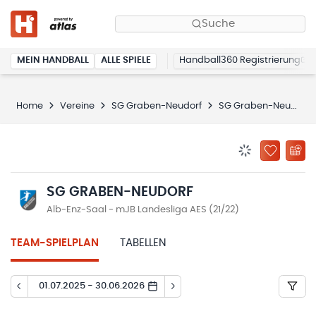
Suche
MEIN HANDBALL
ALLE SPIELE
Handball360 Registrierung
Home
Vereine
SG Graben-Neudorf
SG Graben-Neudorf
BENACHRICHTIG
ZU „MEINE
SG GRABEN-NEUDORF
Alb-Enz-Saal - mJB Landesliga AES (21/22)
TEAM-SPIELPLAN
TABELLEN
01.07.2025 - 30.06.2026