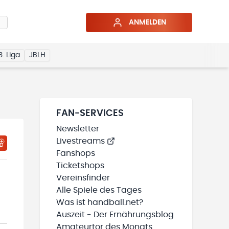
ANMELDEN
3. Liga
JBLH
FAN-SERVICES
Newsletter
Livestreams
HTIGUNGSSTATUS WIRD GELADEN
MEINE TEAMS“ HINZUFÜGEN
Fanshops
Ticketshops
Vereinsfinder
Alle Spiele des Tages
Was ist handball.net?
Auszeit - Der Ernährungsblog
Amateurtor des Monats