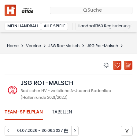
Suche
MEIN HANDBALL
ALLE SPIELE
Handball360 Registrierung
Home
Vereine
JSG Rot-Malsch
JSG Rot-Malsch
Spiel
BENACHRICHTIG
ZU „MEINE
JSG ROT-MALSCH
Badischer HV - weibliche A-Jugend Badenliga
(Hallenrunde 2021/2022)
TEAM-SPIELPLAN
TABELLEN
01.07.2026 - 30.06.2027