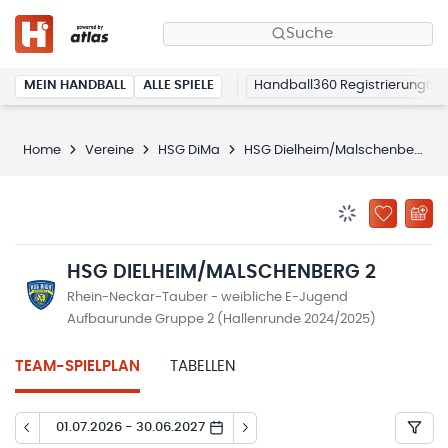
Suche
MEIN HANDBALL
ALLE SPIELE
Handball360 Registrierung
Home
Vereine
HSG DiMa
HSG Dielheim/Malschenberg 2
BENACHRICHTIG
ZU „MEINE
HSG DIELHEIM/MALSCHENBERG 2
Rhein-Neckar-Tauber - weibliche E-Jugend
Aufbaurunde Gruppe 2 (Hallenrunde 2024/2025)
TEAM-SPIELPLAN
TABELLEN
01.07.2026 - 30.06.2027