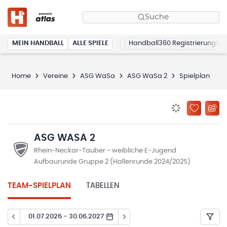
Suche
MEIN HANDBALL
ALLE SPIELE
Handball360 Registrierung
Home
Vereine
ASG WaSa
ASG WaSa 2
Spielplan
BENACHRICHTIG
ZU „MEINE
ASG WASA 2
Rhein-Neckar-Tauber - weibliche E-Jugend
Aufbaurunde Gruppe 2 (Hallenrunde 2024/2025)
TEAM-SPIELPLAN
TABELLEN
01.07.2026 - 30.06.2027