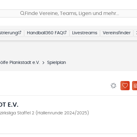
Finde Vereine, Teams, Ligen und mehr…
trierung
Handball360 FAQ
Livestreams
Vereinsfinder
lfe Plankstadt e.V.
Spielplan
BENACHRIC
ZU „
T E.V.
irksliga Staffel 2 (Hallenrunde 2024/2025)