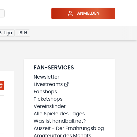
ANMELDEN
3. Liga
JBLH
FAN-SERVICES
Newsletter
Livestreams
HTIGUNGSSTATUS WIRD GELADEN
MEINE TEAMS“ HINZUFÜGEN
Fanshops
Ticketshops
Vereinsfinder
Alle Spiele des Tages
Was ist handball.net?
Auszeit - Der Ernährungsblog
Amateurtor des Monats