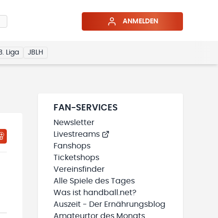
ANMELDEN
3. Liga
JBLH
FAN-SERVICES
Newsletter
Livestreams
HTIGUNGSSTATUS WIRD GELADEN
MEINE TEAMS“ HINZUFÜGEN
Fanshops
Ticketshops
Vereinsfinder
Alle Spiele des Tages
Was ist handball.net?
Auszeit - Der Ernährungsblog
Amateurtor des Monats