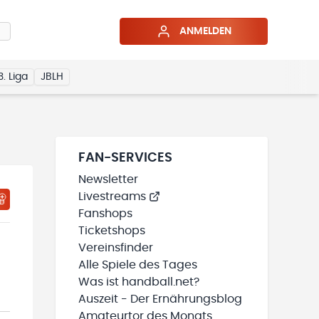
ANMELDEN
3. Liga
JBLH
FAN-SERVICES
Newsletter
Livestreams
HTIGUNGSSTATUS WIRD GELADEN
MEINE TEAMS“ HINZUFÜGEN
Fanshops
Ticketshops
Vereinsfinder
Alle Spiele des Tages
Was ist handball.net?
Auszeit - Der Ernährungsblog
Amateurtor des Monats