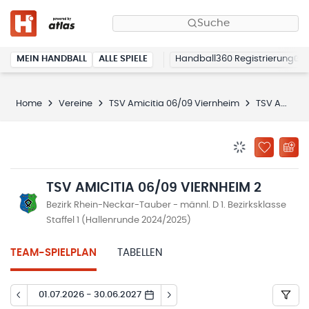
Suche
MEIN HANDBALL
ALLE SPIELE
Handball360 Registrierung
Home
Vereine
TSV Amicitia 06/09 Viernheim
TSV Amicitia 06/09 Viernheim 2
BENACHRICHTIG
ZU „MEINE
TSV AMICITIA 06/09 VIERNHEIM 2
Bezirk Rhein-Neckar-Tauber - männl. D 1. Bezirksklasse
Staffel 1 (Hallenrunde 2024/2025)
TEAM-SPIELPLAN
TABELLEN
01.07.2026 - 30.06.2027