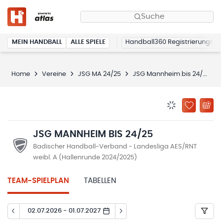
Suche
MEIN HANDBALL
ALLE SPIELE
Handball360 Registrierung
Home
Vereine
JSG MA 24/25
JSG Mannheim bis 24/25
BENACHRICHTIG
ZU „MEINE
JSG MANNHEIM BIS 24/25
Badischer Handball-Verband - Landesliga AES/RNT
weibl. A (Hallenrunde 2024/2025)
TEAM-SPIELPLAN
TABELLEN
02.07.2026 - 01.07.2027