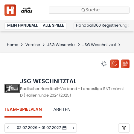
Suche
MEIN HANDBALL
ALLE SPIELE
Handball360 Registrierung
Home
Vereine
JSG Weschnitz
JSG Weschnitztal
Spiel
BENACHRICHTIG
ZU „MEINE
JSG WESCHNITZTAL
Badischer Handball-Verband - Landesliga RNT männl.
D (Hallenrunde 2024/2025)
TEAM-SPIELPLAN
TABELLEN
02.07.2026 - 01.07.2027