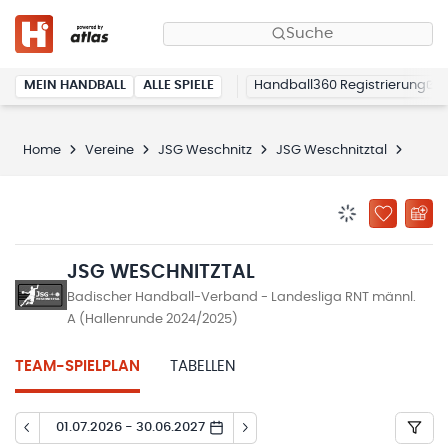
Suche
MEIN HANDBALL
ALLE SPIELE
Handball360 Registrierung
Home
Vereine
JSG Weschnitz
JSG Weschnitztal
Spiel
BENACHRICHTIG
ZU „MEINE
JSG WESCHNITZTAL
Badischer Handball-Verband - Landesliga RNT männl.
A (Hallenrunde 2024/2025)
TEAM-SPIELPLAN
TABELLEN
01.07.2026 - 30.06.2027