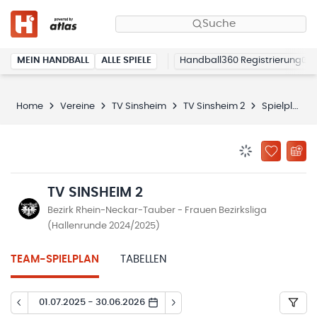
Suche
MEIN HANDBALL
ALLE SPIELE
Handball360 Registrierung
Home
Vereine
TV Sinsheim
TV Sinsheim 2
Spielplan
BENACHRICHTIG
ZU „MEINE
TV SINSHEIM 2
Bezirk Rhein-Neckar-Tauber - Frauen Bezirksliga
(Hallenrunde 2024/2025)
TEAM-SPIELPLAN
TABELLEN
01.07.2025 - 30.06.2026