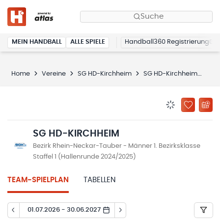
Suche
MEIN HANDBALL
ALLE SPIELE
Handball360 Registrierung
Home
Vereine
SG HD-Kirchheim
SG HD-Kirchheim
Spi
BENACHRICHTIG
ZU „MEINE
SG HD-KIRCHHEIM
Bezirk Rhein-Neckar-Tauber - Männer 1. Bezirksklasse
Staffel 1 (Hallenrunde 2024/2025)
TEAM-SPIELPLAN
TABELLEN
01.07.2026 - 30.06.2027