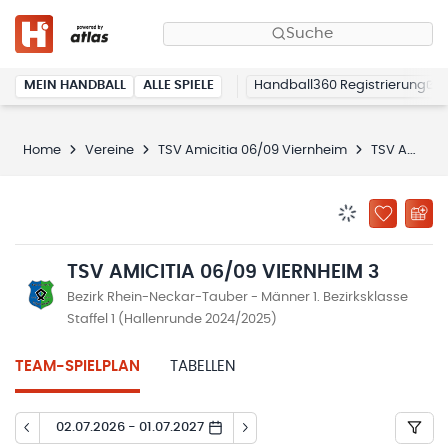
Suche
MEIN HANDBALL
ALLE SPIELE
Handball360 Registrierung
Home
Vereine
TSV Amicitia 06/09 Viernheim
TSV Amicitia 06/09 Viernheim 3
BENACHRICHTIG
ZU „MEINE
TSV AMICITIA 06/09 VIERNHEIM 3
Bezirk Rhein-Neckar-Tauber - Männer 1. Bezirksklasse
Staffel 1 (Hallenrunde 2024/2025)
TEAM-SPIELPLAN
TABELLEN
02.07.2026 - 01.07.2027