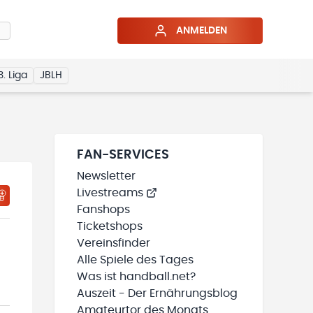
ANMELDEN
3. Liga
JBLH
FAN-SERVICES
Newsletter
Livestreams
HTIGUNGSSTATUS WIRD GELADEN
MEINE TEAMS“ HINZUFÜGEN
Fanshops
Ticketshops
Vereinsfinder
Alle Spiele des Tages
Was ist handball.net?
Auszeit - Der Ernährungsblog
Amateurtor des Monats