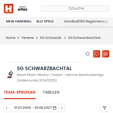
Suche
MEIN HANDBALL
ALLE SPIELE
Handball360 Registrierung
Home
Vereine
SG Schwarzb.
SG Schwarzbachtal
Spie
BENACHRICHTIG
ZU „MEINE
SG SCHWARZBACHTAL
Bezirk Rhein-Neckar-Tauber - Männer Bezirksoberliga
(Hallenrunde 2024/2025)
TEAM-SPIELPLAN
TABELLEN
01.07.2026 - 30.06.2027