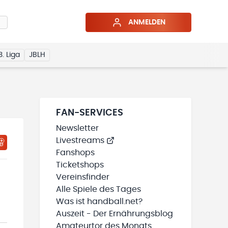
ANMELDEN
3. Liga
JBLH
FAN-SERVICES
Newsletter
Livestreams
HTIGUNGSSTATUS WIRD GELADEN
MEINE TEAMS“ HINZUFÜGEN
Fanshops
Ticketshops
Vereinsfinder
Alle Spiele des Tages
Was ist handball.net?
Auszeit - Der Ernährungsblog
Amateurtor des Monats