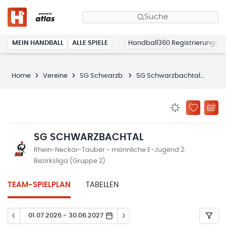
Suche
MEIN HANDBALL
ALLE SPIELE
Handball360 Registrierung
Home
Vereine
SG Schwarzb.
SG Schwarzbachtal
Spie
BENACHRICHTIG
ZU „MEINE
SG SCHWARZBACHTAL
Rhein-Neckar-Tauber - männliche E-Jugend 2.
Bezirksliga (Gruppe 2)
TEAM-SPIELPLAN
TABELLEN
01.07.2026 - 30.06.2027