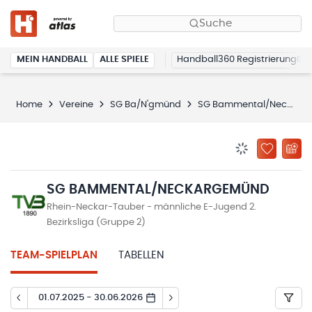
Suche
MEIN HANDBALL
ALLE SPIELE
Handball360 Registrierung
Home
Vereine
SG Ba/N'gmünd
SG Bammental/Neckargemünd
BENACHRICHTIG
ZU „MEINE
SG BAMMENTAL/NECKARGEMÜND
Rhein-Neckar-Tauber - männliche E-Jugend 2.
Bezirksliga (Gruppe 2)
TEAM-SPIELPLAN
TABELLEN
01.07.2025 - 30.06.2026