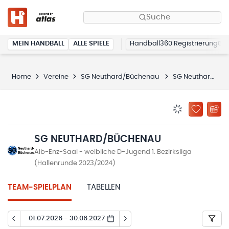
Suche
MEIN HANDBALL
ALLE SPIELE
Handball360 Registrierung
Home
Vereine
SG Neuthard/Büchenau
SG Neuthard/Büchenau
BENACHRICHTIG
ZU „MEINE
SG NEUTHARD/BÜCHENAU
Alb-Enz-Saal - weibliche D-Jugend 1. Bezirksliga
(Hallenrunde 2023/2024)
TEAM-SPIELPLAN
TABELLEN
01.07.2026 - 30.06.2027