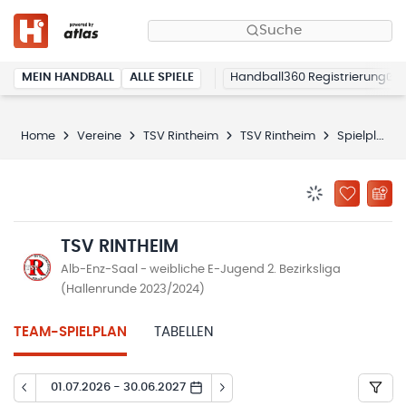
Suche
MEIN HANDBALL
ALLE SPIELE
Handball360 Registrierung
Home
Vereine
TSV Rintheim
TSV Rintheim
Spielplan
BENACHRICHTIG
ZU „MEINE
TSV RINTHEIM
Alb-Enz-Saal - weibliche E-Jugend 2. Bezirksliga
(Hallenrunde 2023/2024)
TEAM-SPIELPLAN
TABELLEN
01.07.2026 - 30.06.2027