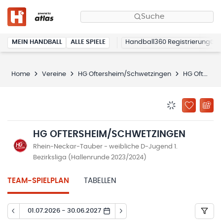
Suche
MEIN HANDBALL
ALLE SPIELE
Handball360 Registrierung
Home
Vereine
HG Oftersheim/Schwetzingen
HG Oftersheim/Schwetzingen
BENACHRICHTIG
ZU „MEINE
HG OFTERSHEIM/SCHWETZINGEN
Rhein-Neckar-Tauber - weibliche D-Jugend 1.
Bezirksliga (Hallenrunde 2023/2024)
TEAM-SPIELPLAN
TABELLEN
01.07.2026 - 30.06.2027