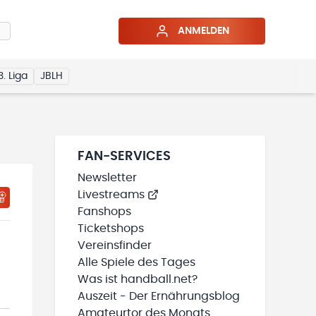
ANMELDEN
3. Liga
JBLH
FAN-SERVICES
Newsletter
Livestreams
HTIGUNGSSTATUS WIRD GELADEN
MEINE TEAMS“ HINZUFÜGEN
Fanshops
Ticketshops
Vereinsfinder
Alle Spiele des Tages
Was ist handball.net?
Auszeit - Der Ernährungsblog
Amateurtor des Monats