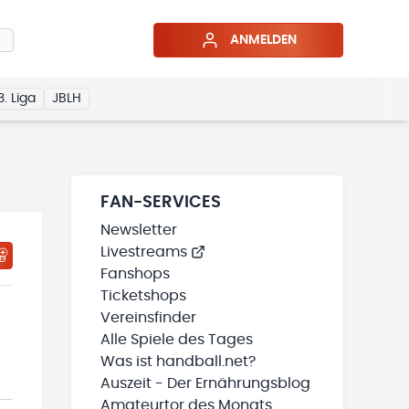
ANMELDEN
3. Liga
JBLH
FAN-SERVICES
Newsletter
Livestreams
HTIGUNGSSTATUS WIRD GELADEN
MEINE TEAMS“ HINZUFÜGEN
Fanshops
Ticketshops
Vereinsfinder
Alle Spiele des Tages
Was ist handball.net?
Auszeit - Der Ernährungsblog
Amateurtor des Monats